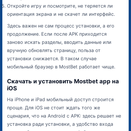
Откройте игру и посмотрите, не теряется ли
ориентация экрана и не скачет ли интерфейс.
Здесь важен не сам процесс установки, а его
продолжение. Если после APK приходится
заново искать разделы, вводить данные или
вручную обновлять страницу, польза от
установки снижается. В таком случае
мобильный браузер в MostBet работает чище.
Скачать и установить Mostbet app на
iOS
На iPhone и iPad мобильный доступ строится
проще. Для iOS не стоит ждать того же
сценария, что на Android с APK: здесь решает не
установка ради установки, а удобство входа