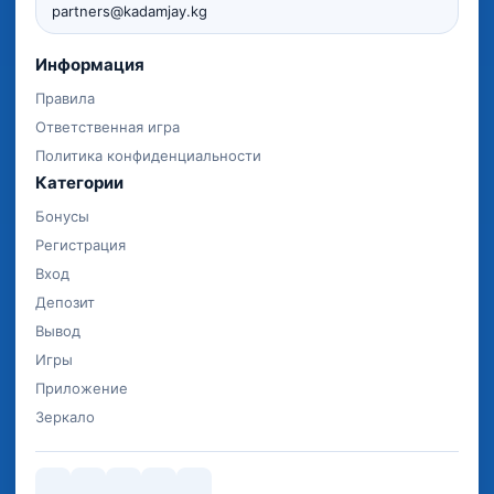
partners@kadamjay.kg
Информация
Правила
Ответственная игра
Политика конфиденциальности
Категории
Бонусы
Регистрация
Вход
Депозит
Вывод
Игры
Приложение
Зеркало