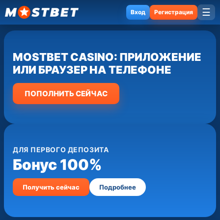
☰
Вход
Регистрация
MOSTBET CASINO: ПРИЛОЖЕНИЕ
ИЛИ БРАУЗЕР НА ТЕЛЕФОНЕ
ПОПОЛНИТЬ СЕЙЧАС
ДЛЯ ПЕРВОГО ДЕПОЗИТА
Бонус 100%
Получить сейчас
Подробнее