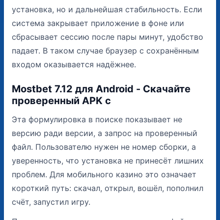
установка, но и дальнейшая стабильность. Если
система закрывает приложение в фоне или
сбрасывает сессию после пары минут, удобство
падает. В таком случае браузер с сохранённым
входом оказывается надёжнее.
Mostbet 7.12 для Android - Скачайте
проверенный APK с
Эта формулировка в поиске показывает не
версию ради версии, а запрос на проверенный
файл. Пользователю нужен не номер сборки, а
уверенность, что установка не принесёт лишних
проблем. Для мобильного казино это означает
короткий путь: скачал, открыл, вошёл, пополнил
счёт, запустил игру.