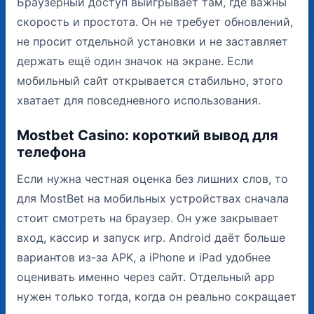
Браузерный доступ выигрывает там, где важны
скорость и простота. Он не требует обновлений,
не просит отдельной установки и не заставляет
держать ещё один значок на экране. Если
мобильный сайт открывается стабильно, этого
хватает для повседневного использования.
Mostbet Casino: короткий вывод для
телефона
Если нужна честная оценка без лишних слов, то
для MostBet на мобильных устройствах сначала
стоит смотреть на браузер. Он уже закрывает
вход, кассир и запуск игр. Android даёт больше
вариантов из-за APK, а iPhone и iPad удобнее
оценивать именно через сайт. Отдельный app
нужен только тогда, когда он реально сокращает