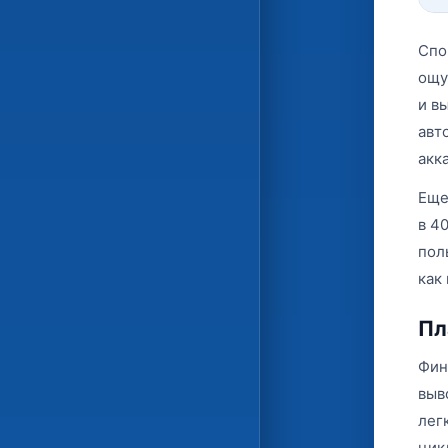
Спо
ощу
и в
авт
акк
Еще
в 4
пол
как
Пл
Фин
выв
лег
цик