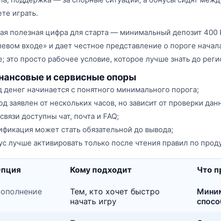
ете играть.
ая полезная цифра для старта — минимальный депозит 400 K
левом входе» и дает честное представление о пороге начала
е; это просто рабочее условие, которое лучше знать до реги
нансовые и сервисные опоры
д денег начинается с понятного минимального порога;
од заявлен от нескольких часов, но зависит от проверки дан
 связи доступны чат, почта и FAQ;
ификация может стать обязательной до вывода;
ус лучше активировать только после чтения правил по проду
пция
Кому подходит
Что п
ополнение
Тем, кто хочет быстро
Миним
начать игру
спосо