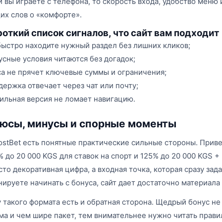
и вы играете с телефона, то скорость входа, удобство меню
их слов о «комфорте».
роткий список сигналов, что сайт вам подходит
быстро находите нужный раздел без лишних кликов;
усные условия читаются без догадок;
са не прячет ключевые суммы и ограничения;
держка отвечает через чат или почту;
ильная версия не ломает навигацию.
юсы, минусы и спорные моменты
ostBet есть понятные практические сильные стороны. Приве
% до 20 000 KGS для ставок на спорт и 125% до 20 000 KGS +
сто декоративная цифра, а входная точка, которая сразу зад
нируете начинать с бонуса, сайт дает достаточно материала 
у такого формата есть и обратная сторона. Щедрый бонус н
ма и чем шире пакет, тем внимательнее нужно читать прави