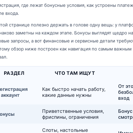
истрация, где лежат бонусные условия, как устроены плате
ле входа.
этой странице полезно держать в голове одну вещь: у платф
наково заметны на каждом этапе. Бонусы выглядят щедро на 
овые запросы, а вот финансовые и сервисные детали требую
тому обзор ниже построен как навигация по самым важным ч
вал.
РАЗДЕЛ
ЧТО ТАМ ИЩУТ
От эт
егистрация
Как быстро начать работу,
безбо
 аккаунт
какие данные нужны
вход
Приветственные условия,
Бонус
онусы
фриспины, ограничения
смотр
Слоты, настольные