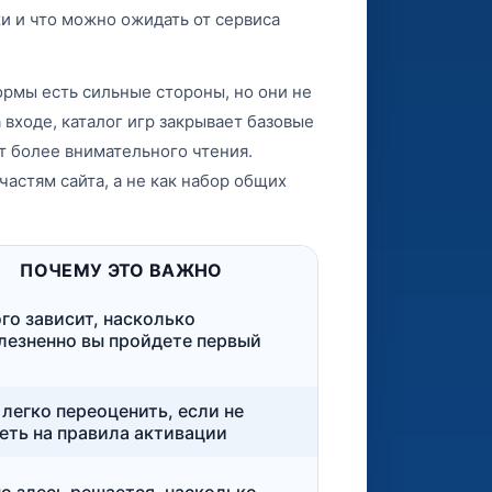
жи и что можно ожидать от сервиса
ормы есть сильные стороны, но они не
входе, каталог игр закрывает базовые
т более внимательного чтения.
астям сайта, а не как набор общих
ПОЧЕМУ ЭТО ВАЖНО
ого зависит, насколько
лезненно вы пройдете первый
 легко переоценить, если не
еть на правила активации