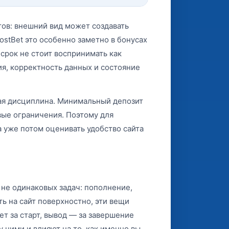
тов: внешний вид может создавать
ostBet это особенно заметно в бонусах
 срок не стоит воспринимать как
я, корректность данных и состояние
ная дисциплина. Минимальный депозит
вые ограничения. Поэтому для
а уже потом оценивать удобство сайта
 не одинаковых задач: пополнение,
ь на сайт поверхностно, эти вещи
ет за старт, вывод — за завершение
 ними и влияют на то, как именно вы