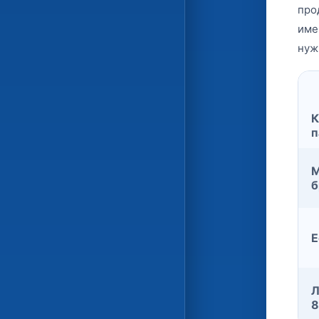
про
име
нуж
К
п
М
б
Е
Л
8