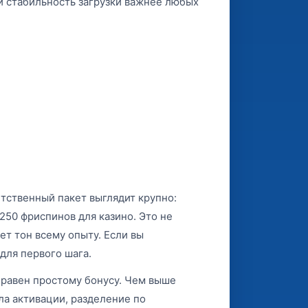
 и стабильность загрузки важнее любых
тственный пакет выглядит крупно:
 250 фриспинов для казино. Это не
ает тон всему опыту. Если вы
для первого шага.
е равен простому бонусу. Чем выше
ла активации, разделение по