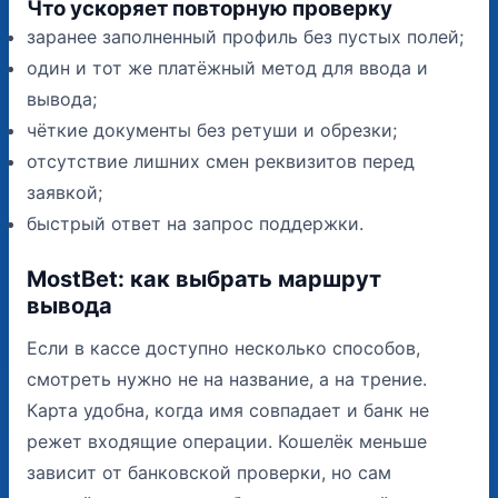
Что ускоряет повторную проверку
заранее заполненный профиль без пустых полей;
один и тот же платёжный метод для ввода и
вывода;
чёткие документы без ретуши и обрезки;
отсутствие лишних смен реквизитов перед
заявкой;
быстрый ответ на запрос поддержки.
MostBet: как выбрать маршрут
вывода
Если в кассе доступно несколько способов,
смотреть нужно не на название, а на трение.
Карта удобна, когда имя совпадает и банк не
режет входящие операции. Кошелёк меньше
зависит от банковской проверки, но сам