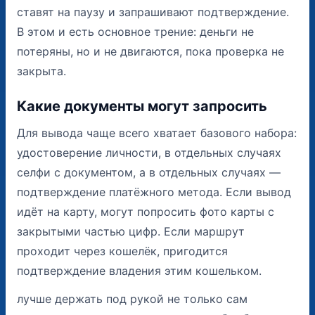
ставят на паузу и запрашивают подтверждение.
В этом и есть основное трение: деньги не
потеряны, но и не двигаются, пока проверка не
закрыта.
Какие документы могут запросить
Для вывода чаще всего хватает базового набора:
удостоверение личности, в отдельных случаях
селфи с документом, а в отдельных случаях —
подтверждение платёжного метода. Если вывод
идёт на карту, могут попросить фото карты с
закрытыми частью цифр. Если маршрут
проходит через кошелёк, пригодится
подтверждение владения этим кошельком.
лучше держать под рукой не только сам