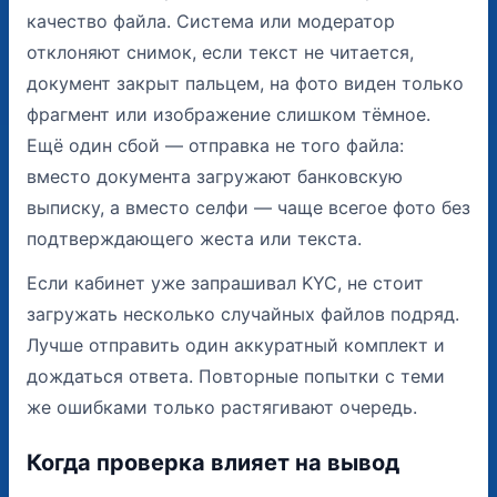
качество файла. Система или модератор
отклоняют снимок, если текст не читается,
документ закрыт пальцем, на фото виден только
фрагмент или изображение слишком тёмное.
Ещё один сбой — отправка не того файла:
вместо документа загружают банковскую
выписку, а вместо селфи — чаще всегое фото без
подтверждающего жеста или текста.
Если кабинет уже запрашивал KYC, не стоит
загружать несколько случайных файлов подряд.
Лучше отправить один аккуратный комплект и
дождаться ответа. Повторные попытки с теми
же ошибками только растягивают очередь.
Когда проверка влияет на вывод