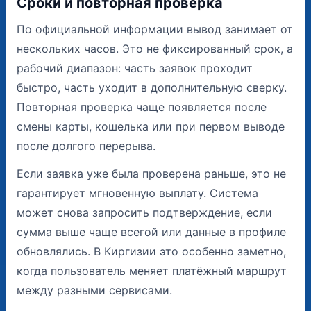
Сроки и повторная проверка
По официальной информации вывод занимает от
нескольких часов. Это не фиксированный срок, а
рабочий диапазон: часть заявок проходит
быстро, часть уходит в дополнительную сверку.
Повторная проверка чаще появляется после
смены карты, кошелька или при первом выводе
после долгого перерыва.
Если заявка уже была проверена раньше, это не
гарантирует мгновенную выплату. Система
может снова запросить подтверждение, если
сумма выше чаще всегой или данные в профиле
обновлялись. В Киргизии это особенно заметно,
когда пользователь меняет платёжный маршрут
между разными сервисами.