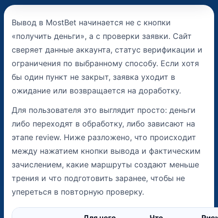
Вывод в MostBet начинается не с кнопки
«получить деньги», а с проверки заявки. Сайт
сверяет данные аккаунта, статус верификации и
ограничения по выбранному способу. Если хотя
бы один пункт не закрыт, заявка уходит в
ожидание или возвращается на доработку.
Для пользователя это выглядит просто: деньги
либо переходят в обработку, либо зависают на
этапе review. Ниже разложено, что происходит
между нажатием кнопки вывода и фактическим
зачислением, какие маршруты создают меньше
трения и что подготовить заранее, чтобы не
упереться в повторную проверку.
Для чего
Что
Рис