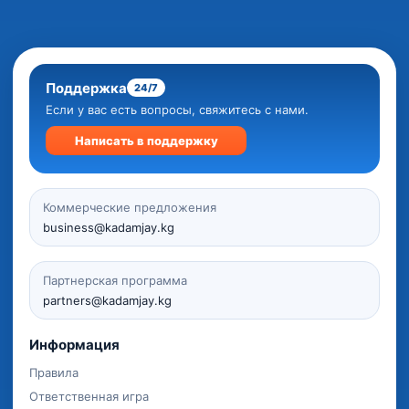
Поддержка
24/7
Если у вас есть вопросы, свяжитесь с нами.
Написать в поддержку
Коммерческие предложения
business@kadamjay.kg
Партнерская программа
partners@kadamjay.kg
Информация
Правила
Ответственная игра