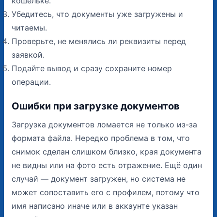
кошельке.
Убедитесь, что документы уже загружены и
читаемы.
Проверьте, не менялись ли реквизиты перед
заявкой.
Подайте вывод и сразу сохраните номер
операции.
Ошибки при загрузке документов
Загрузка документов ломается не только из-за
формата файла. Нередко проблема в том, что
снимок сделан слишком близко, края документа
не видны или на фото есть отражение. Ещё один
случай — документ загружен, но система не
может сопоставить его с профилем, потому что
имя написано иначе или в аккаунте указан