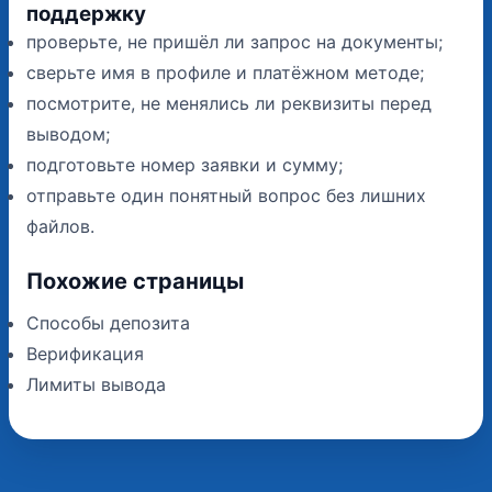
поддержку
проверьте, не пришёл ли запрос на документы;
сверьте имя в профиле и платёжном методе;
посмотрите, не менялись ли реквизиты перед
выводом;
подготовьте номер заявки и сумму;
отправьте один понятный вопрос без лишних
файлов.
Похожие страницы
Способы депозита
Верификация
Лимиты вывода