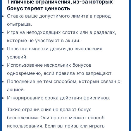
Типичные ограничения, из-за которых
бонус теряет ценность
Ставка выше допустимого лимита в период
отыгрыша.
Игра на неподходящих слотах или в разделах,
которые не участвуют в акции.
Попытка вывести деньги до выполнения
условий.
Использование нескольких бонусов
одновременно, если правила это запрещают.
Пополнение не тем способом, который связан с
акцией.
Игнорирование срока действия фриспинов.
Такие ограничения не делают бонус
бесполезным. Они просто меняют способ
использования. Если вы привыкли играть