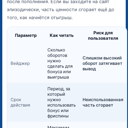
после пополнения. Если вы заходите на сайт
эпизодически, часть ценности сгорает ещё до
того, как начнётся отыгрыш.
Риск для
Параметр
Как читать
пользователя
Сколько
оборотов
Слишком высокий
нужно
Вейджер
оборот затягивает
сделать для
вывод
бонуса или
выигрыша
Период, за
который
Срок
нужно
Неиспользованная
действия
использовать
часть сгорает
бонус или
фриспины
Максимум,