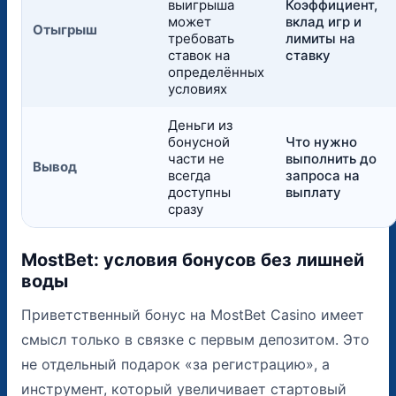
выигрыша
Коэффициент,
может
вклад игр и
Отыгрыш
требовать
лимиты на
ставок на
ставку
определённых
условиях
Деньги из
бонусной
Что нужно
части не
выполнить до
Вывод
всегда
запроса на
доступны
выплату
сразу
MostBet: условия бонусов без лишней
воды
Приветственный бонус на MostBet Casino имеет
смысл только в связке с первым депозитом. Это
не отдельный подарок «за регистрацию», а
инструмент, который увеличивает стартовый