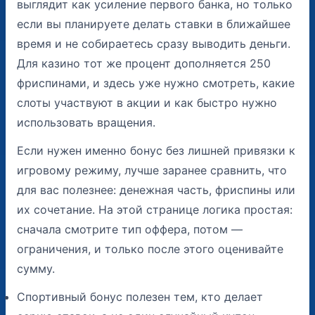
выглядит как усиление первого банка, но только
если вы планируете делать ставки в ближайшее
время и не собираетесь сразу выводить деньги.
Для казино тот же процент дополняется 250
фриспинами, и здесь уже нужно смотреть, какие
слоты участвуют в акции и как быстро нужно
использовать вращения.
Если нужен именно бонус без лишней привязки к
игровому режиму, лучше заранее сравнить, что
для вас полезнее: денежная часть, фриспины или
их сочетание. На этой странице логика простая:
сначала смотрите тип оффера, потом —
ограничения, и только после этого оценивайте
сумму.
Спортивный бонус полезен тем, кто делает