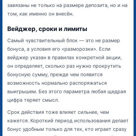
завязаны не только на размере депозита, но и на
том, как именно он внесён.
Вейджер, сроки и лимиты
Самый чувствительный блок — это не размер
бонуса, а условия его «разморозки». Если
вейджер указан в правилах конкретной акции,
он определяет, сколько раз нужно прокрутить
бонусную сумму, прежде чем появится
возможность нормально распоряжаться
выигрышем. Без этого параметра любая щедрая
цифра теряет смысл.
Срок действия тоже влияет сильнее, чем
кажется. Короткий период использования делает
бонус удобным только для тех, кто играет сразу