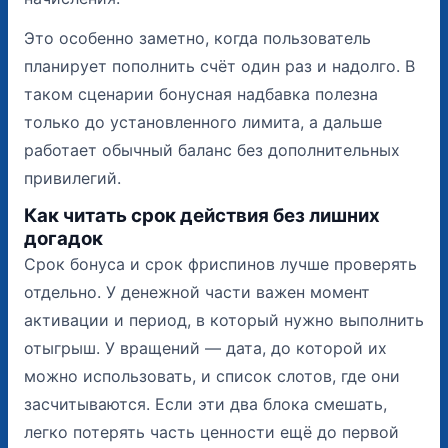
Это особенно заметно, когда пользователь
планирует пополнить счёт один раз и надолго. В
таком сценарии бонусная надбавка полезна
только до установленного лимита, а дальше
работает обычный баланс без дополнительных
привилегий.
Как читать срок действия без лишних
догадок
Срок бонуса и срок фриспинов лучше проверять
отдельно. У денежной части важен момент
активации и период, в который нужно выполнить
отыгрыш. У вращений — дата, до которой их
можно использовать, и список слотов, где они
засчитываются. Если эти два блока смешать,
легко потерять часть ценности ещё до первой