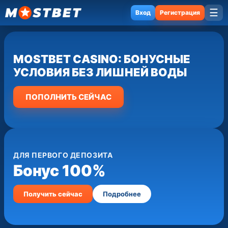
☰
Вход
Регистрация
MOSTBET CASINO: БОНУСНЫЕ
УСЛОВИЯ БЕЗ ЛИШНЕЙ ВОДЫ
ПОПОЛНИТЬ СЕЙЧАС
ДЛЯ ПЕРВОГО ДЕПОЗИТА
Бонус 100%
Получить сейчас
Подробнее