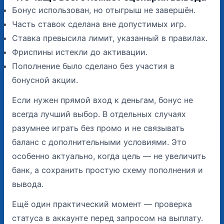
Бонус использован, но отыгрыш не завершён.
Часть ставок сделана вне допустимых игр.
Ставка превысила лимит, указанный в правилах.
Фриспины истекли до активации.
Пополнение было сделано без участия в
бонусной акции.
Если нужен прямой вход к деньгам, бонус не
всегда лучший выбор. В отдельных случаях
разумнее играть без промо и не связывать
баланс с дополнительными условиями. Это
особенно актуально, когда цель — не увеличить
банк, а сохранить простую схему пополнения и
вывода.
Ещё один практический момент — проверка
статуса в аккаунте перед запросом на выплату.